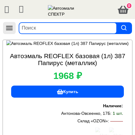
0
Навигация
Автоэмаль REOFLEX базовая (1л) 387
Папирус (металлик)
1968 ₽
Купить
Наличие:
Антонова-Овсеенко, 17Б
:
1 шт.
Склад «OZON»
:
———