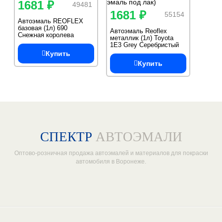
1681 ₽
49481
1681 ₽
55154
Автоэмаль REOFLEX
базовая (1л) 690
Автоэмаль Reoflex
Снежная королева
металлик (1л) Toyota
(металлик)
1E3 Grey Серебристый
металлик (базовая
Купить
эмаль под лак)
Купить
СПЕКТР
АВТОЭМАЛИ
Оптово-розничная продажа автоэмалей и материалов для покраски
автомобиля в Воронеже.
Один из крупнейших
поставщиков автоэмалей в России