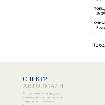
ТОЛЩ
- 15-2
ОЧИС
- Раст
Похо
СПЕКТР
АВТОЭМАЛИ
Оптово-розничная продажа
автоэмалей и материалов для
покраски автомобиля в