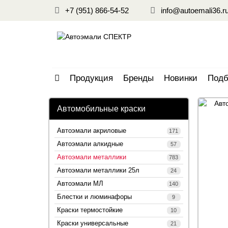
+7 (951) 866-54-52
info@autoemali36.r
Продукция
Бренды
Новинки
Подб
Автомобильные краски
Автоэмали акриловые
171
Автоэмали алкидные
57
Автоэмали металлики
783
Автоэмали металлики 25л
24
Автоэмали МЛ
140
Блестки и люминафоры
9
Краски термостойкие
10
Краски универсальные
21