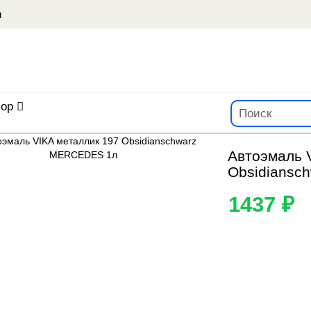
u
ор
Автоэмаль 
Obsidiansc
1437 ₽