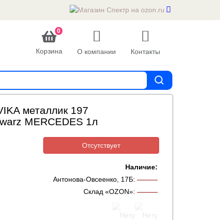
0
Корзина
О компании
Контакты
VIKA металлик 197
hwarz MERCEDES 1л
Отсутствует
Наличие:
Антонова-Овсеенко, 17Б
:
———
Склад «OZON»
:
———