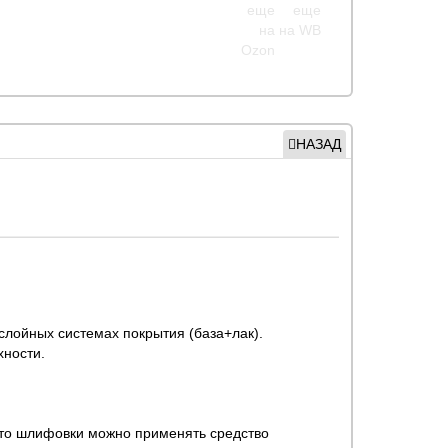
НАЗАД
-слойных системах покрытия (база+лак).
хности.
сто шлифовки можно применять средство