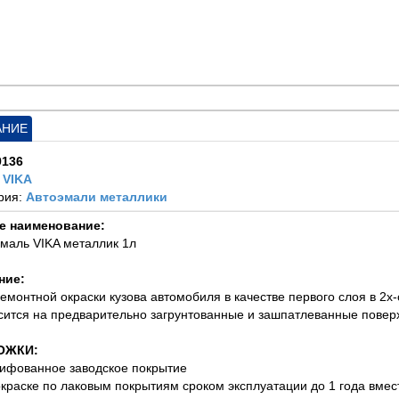
АНИЕ
9136
:
VIKA
рия:
Автоэмали металлики
е наименование:
эмаль VIKA металлик 1л
ние:
ремонтной окраски кузова автомобиля в качестве первого слоя в 2х
сится на предварительно загрунтованные и зашпатлеванные повер
ОЖКИ:
ифованное заводское покрытие
окраске по лаковым покрытиям сроком эксплуатации до 1 года вме