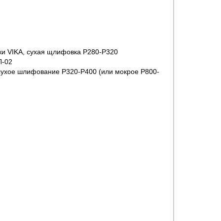
ки VIKA, сухая щлифовка P280-P320
Л-02
сухое шлифование P320-P400 (или мокрое Р800-