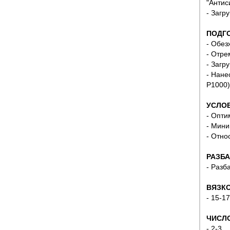
"Антис
- Загр
ПОДГ
- Обез
- Отре
- Загр
- Нане
Р1000)
УСЛОВ
- Опти
- Мини
- Отно
РАЗБА
- Разб
ВЯЗКО
- 15-1
ЧИСЛО
- 2-3