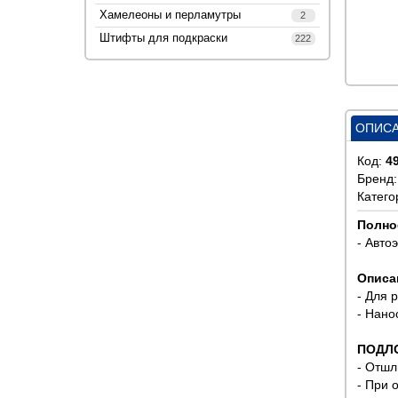
Хамелеоны и перламутры
2
Штифты для подкраски
222
ОПИС
Код:
4
Бренд
Катего
Полно
- Авто
Описа
- Для 
- Нано
ПОДЛ
- Отшл
- При 