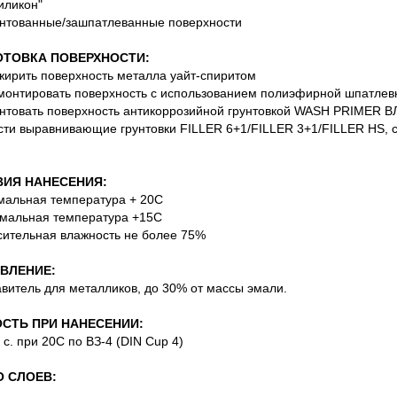
иликон"
унтованные/зашпатлеванные поверхности
ОТОВКА ПОВЕРХНОСТИ:
жирить поверхность металла уайт-спиритом
монтировать поверхность с использованием полиэфирной шпатлев
унтовать поверхность антикоррозийной грунтовкой WASH PRIMER В
сти выравнивающие грунтовки FILLER 6+1/FILLER 3+1/FILLER HS, 
ИЯ НАНЕСЕНИЯ:
мальная температура + 20С
мальная температура +15С
сительная влажность не более 75%
ВЛЕНИЕ:
авитель для металликов, до 30% от массы эмали.
СТЬ ПРИ НАНЕСЕНИИ:
7 с. при 20С по ВЗ-4 (DIN Cup 4)
 СЛОЕВ: