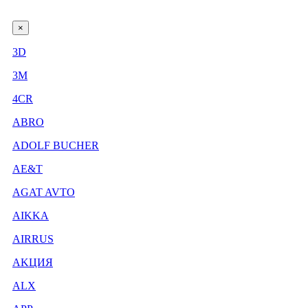
×
3D
3М
4CR
ABRO
ADOLF BUCHER
AE&T
AGAT AVTO
AIKKA
AIRRUS
AKЦИЯ
ALX