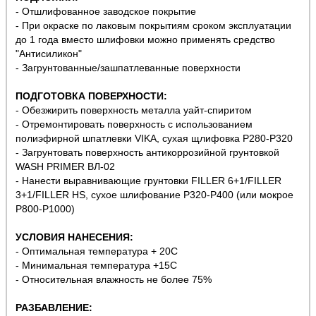
- Отшлифованное заводское покрытие
- При окраске по лаковым покрытиям сроком эксплуатации
до 1 года вместо шлифовки можно применять средство
"Антисиликон"
- Загрунтованные/зашпатлеванные поверхности
ПОДГОТОВКА ПОВЕРХНОСТИ:
- Обезжирить поверхность металла уайт-спиритом
- Отремонтировать поверхность с использованием
полиэфирной шпатлевки VIKA, сухая щлифовка P280-P320
- Загрунтовать поверхность антикоррозийной грунтовкой
WASH PRIMER ВЛ-02
- Нанести выравнивающие грунтовки FILLER 6+1/FILLER
3+1/FILLER HS, сухое шлифование P320-P400 (или мокрое
Р800-Р1000)
УСЛОВИЯ НАНЕСЕНИЯ:
- Оптимальная температура + 20С
- Минимальная температура +15С
- Относительная влажность не более 75%
РАЗБАВЛЕНИЕ: