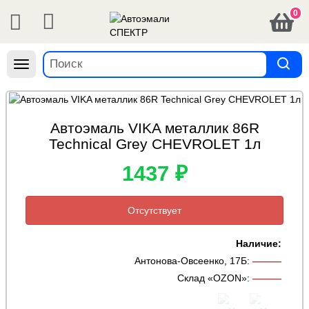
0
Навигация
Автоэмаль VIKA металлик 86R
Technical Grey CHEVROLET 1л
1437 ₽
Отсутствует
Наличие:
Антонова-Овсеенко, 17Б
:
———
Склад «OZON»
:
———