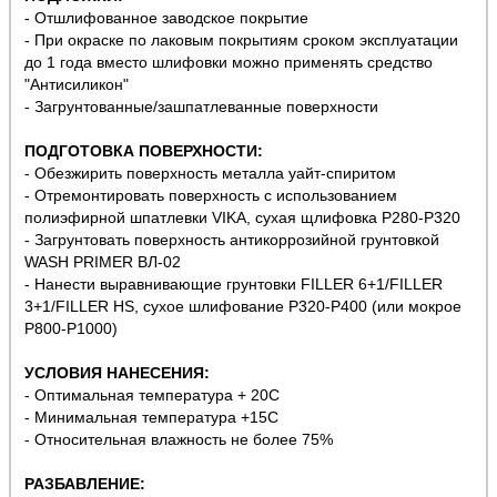
- Отшлифованное заводское покрытие
- При окраске по лаковым покрытиям сроком эксплуатации
до 1 года вместо шлифовки можно применять средство
"Антисиликон"
- Загрунтованные/зашпатлеванные поверхности
ПОДГОТОВКА ПОВЕРХНОСТИ:
- Обезжирить поверхность металла уайт-спиритом
- Отремонтировать поверхность с использованием
полиэфирной шпатлевки VIKA, сухая щлифовка P280-P320
- Загрунтовать поверхность антикоррозийной грунтовкой
WASH PRIMER ВЛ-02
- Нанести выравнивающие грунтовки FILLER 6+1/FILLER
3+1/FILLER HS, сухое шлифование P320-P400 (или мокрое
Р800-Р1000)
УСЛОВИЯ НАНЕСЕНИЯ:
- Оптимальная температура + 20С
- Минимальная температура +15С
- Относительная влажность не более 75%
РАЗБАВЛЕНИЕ: