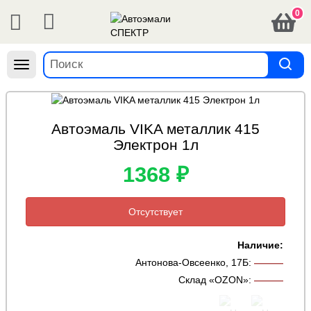
0
Навигация
Автоэмаль VIKA металлик 415
Электрон 1л
1368 ₽
Отсутствует
Наличие:
Антонова-Овсеенко, 17Б
:
———
Склад «OZON»
:
———