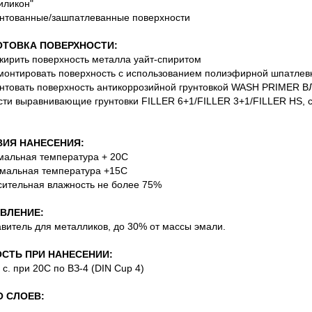
иликон"
унтованные/зашпатлеванные поверхности
ОТОВКА ПОВЕРХНОСТИ:
жирить поверхность металла уайт-спиритом
монтировать поверхность с использованием полиэфирной шпатлев
унтовать поверхность антикоррозийной грунтовкой WASH PRIMER В
сти выравнивающие грунтовки FILLER 6+1/FILLER 3+1/FILLER HS, 
ИЯ НАНЕСЕНИЯ:
мальная температура + 20С
мальная температура +15С
сительная влажность не более 75%
ВЛЕНИЕ:
авитель для металликов, до 30% от массы эмали.
СТЬ ПРИ НАНЕСЕНИИ:
7 с. при 20С по ВЗ-4 (DIN Cup 4)
 СЛОЕВ: