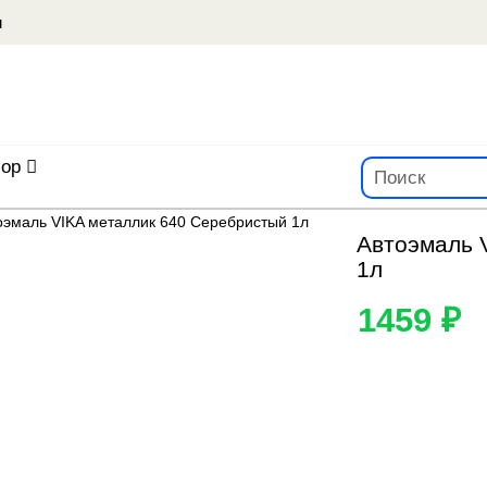
u
ор
Автоэмаль 
1л
1459 ₽