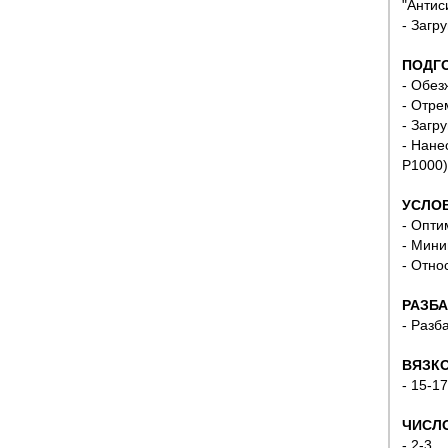
"Антис
- Загр
ПОДГ
- Обез
- Отре
- Загр
- Нане
Р1000)
УСЛОВ
- Опти
- Мини
- Отно
РАЗБА
- Разб
ВЯЗКО
- 15-1
ЧИСЛО
- 2-3