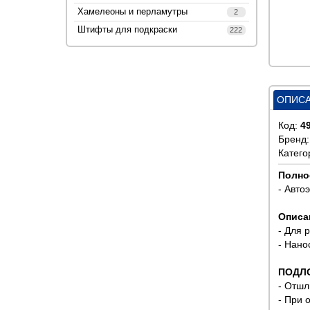
Хамелеоны и перламутры
2
Штифты для подкраски
222
ОПИС
Код:
4
Бренд
Катего
Полно
- Авто
Описа
- Для 
- Нано
ПОДЛ
- Отшл
- При 