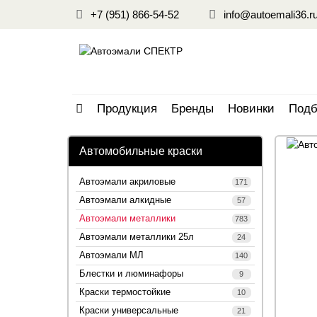
+7 (951) 866-54-52
info@autoemali36.r
Продукция
Бренды
Новинки
Подб
Автомобильные краски
Автоэмали акриловые
171
Автоэмали алкидные
57
Автоэмали металлики
783
Автоэмали металлики 25л
24
Автоэмали МЛ
140
Блестки и люминафоры
9
Краски термостойкие
10
Краски универсальные
21