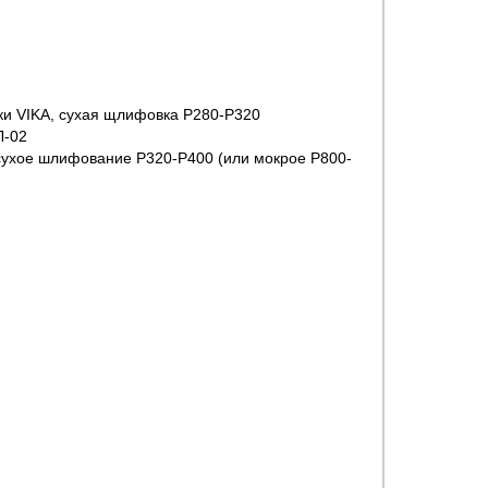
ки VIKA, сухая щлифовка P280-P320
Л-02
сухое шлифование P320-P400 (или мокрое Р800-