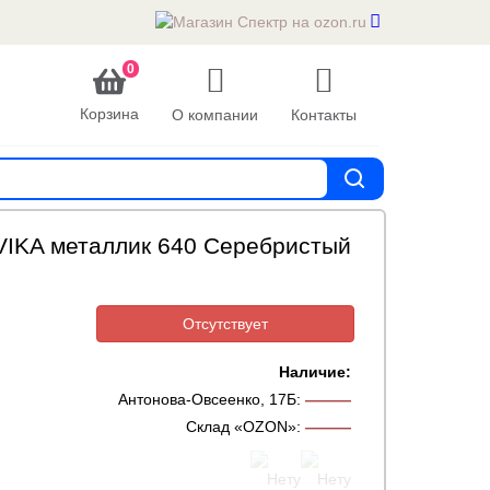
0
Корзина
О компании
Контакты
VIKA металлик 640 Серебристый
Отсутствует
Наличие:
Антонова-Овсеенко, 17Б
:
———
Склад «OZON»
:
———