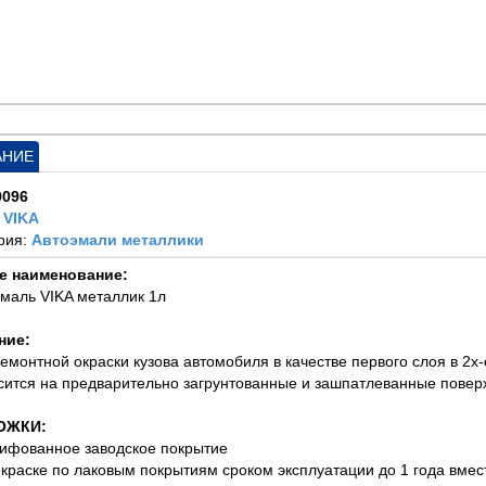
АНИЕ
9096
:
VIKA
рия:
Автоэмали металлики
е наименование:
эмаль VIKA металлик 1л
ние:
ремонтной окраски кузова автомобиля в качестве первого слоя в 2х
сится на предварительно загрунтованные и зашпатлеванные повер
ОЖКИ:
ифованное заводское покрытие
окраске по лаковым покрытиям сроком эксплуатации до 1 года вме