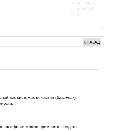
НАЗАД
-слойных системах покрытия (база+лак).
хности.
сто шлифовки можно применять средство