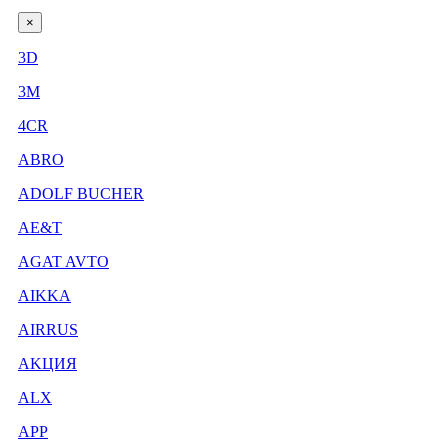
×
3D
3М
4CR
ABRO
ADOLF BUCHER
AE&T
AGAT AVTO
AIKKA
AIRRUS
AKЦИЯ
ALX
APP