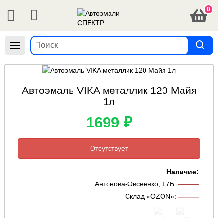
0
Навигация
Автоэмаль VIKA металлик 120 Майя
1л
1699 ₽
Отсутствует
Наличие:
Антонова-Овсеенко, 17Б
:
———
Склад «OZON»
:
———