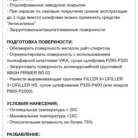
- Отшлифованное заводское покрытие
- При окраске по лаковым покрытиям сроком эксплуатации
до 1 года вместо шлифовки можно применять средство
"Антисиликон"
- Загрунтованные/зашпатлеванные поверхности
ПОДГОТОВКА ПОВЕРХНОСТИ:
- Обезжирить поверхность металла уайт-спиритом
- Отремонтировать поверхность с использованием
полиэфирной шпатлевки VIKA, сухая щлифовка P280-P320
- Загрунтовать поверхность антикоррозийной грунтовкой
WASH PRIMER ВЛ-02
- Нанести выравнивающие грунтовки FILLER 6+1/FILLER
3+1/FILLER HS, сухое шлифование P320-P400 (или мокрое
Р800-Р1000)
УСЛОВИЯ НАНЕСЕНИЯ:
- Оптимальная температура + 20С
- Минимальная температура +15С
- Относительная влажность не более 75%
РАЗБАВЛЕНИЕ: