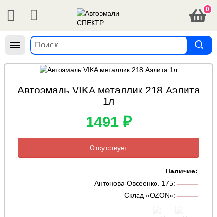
0
Навигация
Автоэмаль VIKA металлик 218 Аэлита
1л
1491 ₽
Отсутствует
Наличие:
Антонова-Овсеенко, 17Б
:
———
Склад «OZON»
:
———