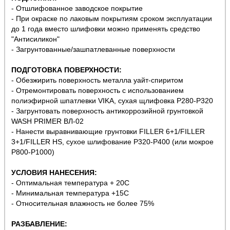
- Отшлифованное заводское покрытие
- При окраске по лаковым покрытиям сроком эксплуатации
до 1 года вместо шлифовки можно применять средство
"Антисиликон"
- Загрунтованные/зашпатлеванные поверхности
ПОДГОТОВКА ПОВЕРХНОСТИ:
- Обезжирить поверхность металла уайт-спиритом
- Отремонтировать поверхность с использованием
полиэфирной шпатлевки VIKA, сухая щлифовка P280-P320
- Загрунтовать поверхность антикоррозийной грунтовкой
WASH PRIMER ВЛ-02
- Нанести выравнивающие грунтовки FILLER 6+1/FILLER
3+1/FILLER HS, сухое шлифование P320-P400 (или мокрое
Р800-Р1000)
УСЛОВИЯ НАНЕСЕНИЯ:
- Оптимальная температура + 20С
- Минимальная температура +15С
- Относительная влажность не более 75%
РАЗБАВЛЕНИЕ: