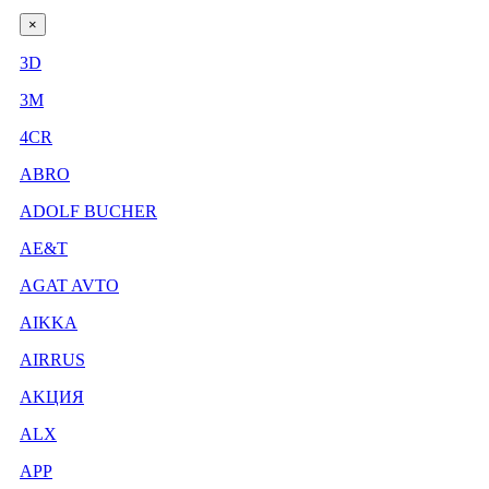
×
3D
3М
4CR
ABRO
ADOLF BUCHER
AE&T
AGAT AVTO
AIKKA
AIRRUS
AKЦИЯ
ALX
APP