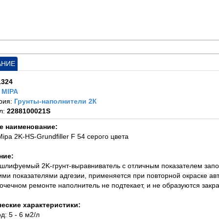
АНИЕ
1324
:
MIPA
рия:
Грунты-наполнители 2К
л:
2288100021S
е наименование:
Mipa 2K-HS-Grundfiller F 54 серого цвета
ние:
ошлифуемый 2K-грунт-выравниватель с отличным показателем запо
ми показателями адгезии, применяется при повторной окраске ав
точечном ремонте наполнитель не подтекает, и не образуются закр
ческие характеристики:
д: 5 - 6 м2/л