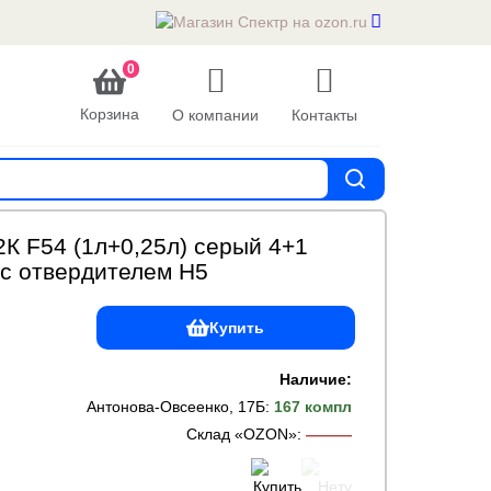
0
Корзина
О компании
Контакты
2К F54 (1л+0,25л) серый 4+1
 отвердителем H5
Купить
Наличие:
Антонова-Овсеенко, 17Б
:
167 компл
Склад «OZON»
:
———