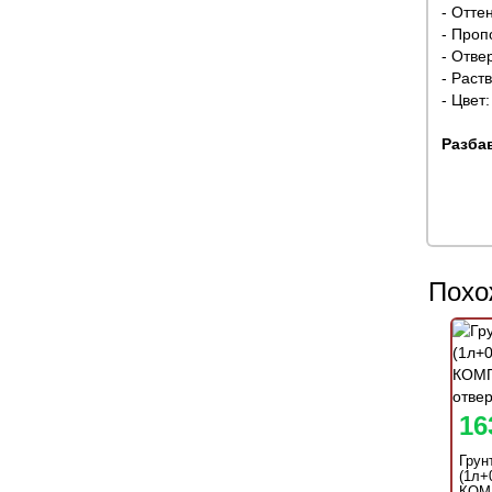
- Отте
- Проп
- Отве
- Раст
- Цвет
Разба
Похо
16
Грун
(1л+
КОМ