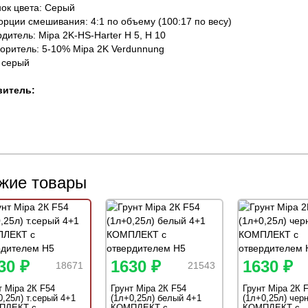
нок цвета: Cерый
орции смешивания: 4:1 по объему (100:17 по весу)
рдитель: Mipa 2K-HS-Harter H 5, H 10
воритель: 5-10% Mipa 2K Verdunnung
: серый
витель:
жие товары
30 ₽
1630 ₽
1630 ₽
18671
21543
т Mipa 2К F54
Грунт Mipa 2К F54
Грунт Mipa 2К 
0,25л) т.серый 4+1
(1л+0,25л) белый 4+1
(1л+0,25л) чер
ПЛЕКТ с
КОМПЛЕКТ с
КОМПЛЕКТ с