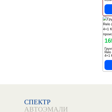
отве
16
Грун
Relo
4+1
прои
СПЕКТР
АВТОЭМАЛИ