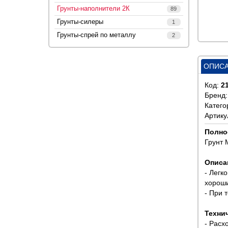
Грунты-наполнители 2К
89
Грунты-силеры
1
Грунты-спрей по металлу
2
ОПИС
Код:
2
Бренд
Катего
Артику
Полно
Грунт 
Описа
- Легк
хороши
- При 
Техни
- Расхо