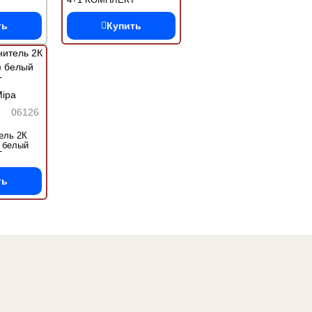
H5
производство Mipa
ть
Купить
06126
ель 2К
) белый
Т
ipa
ть
Один из крупнейших
поставщиков
автоэмалей в России