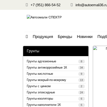
+7 (951) 866-54-52
info@autoemali36.r
Продукция
Бренды
Новинки
Подб
Грунты
Грунты адгезионные
8
Грунты антикоррозийные 1К
34
Грунты кислотные
9
Грунты мокрый-по-мокрому
13
Грунты с цинком
2
Грунты эпоксидные
24
Грунты-изоляторы
6
Грунты-наполнители 1К
6