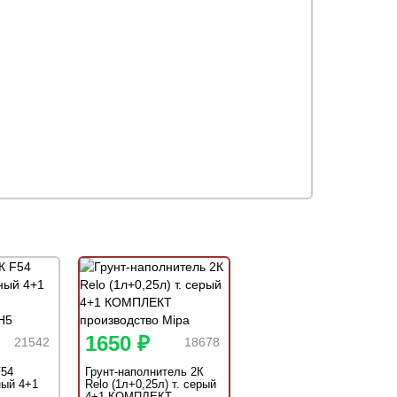
1650 ₽
21542
18678
F54
Грунт-наполнитель 2К
ный 4+1
Relo (1л+0,25л) т. серый
4+1 КОМПЛЕКТ