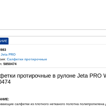
АНИЕ
8983
:
Jeta PRO
рия:
Салфетки протирочные
л:
5850474
фетки протирочные в рулоне Jeta PRO W
0474
АНИЕ:
ывающие салфетки из плотного нетканого полотна полипропилена