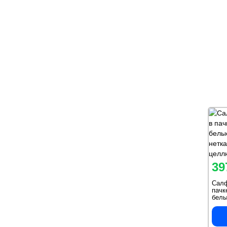
39
Салф
пачк
белы
нетк
целл