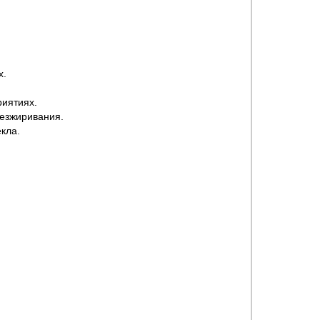
х.
риятиях.
безжиривания.
кла.