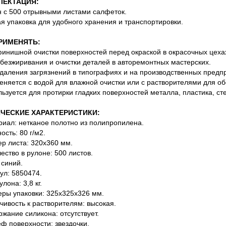
ЛЕКТАЦИЯ:
н с 500 отрывными листами салфеток.
ая упаковка для удобного хранения и транспортировки.
РИМЕНЯТЬ:
финишной очистки поверхностей перед окраской в окрасочных цеха
обезжиривания и очистки деталей в авторемонтных мастерских.
удаления загрязнений в типографиях и на производственных предп
еняется с водой для влажной очистки или с растворителями для о
льзуется для протирки гладких поверхностей металла, пластика, сте
ЧЕСКИЕ ХАРАКТЕРИСТИКИ:
риал: нетканое полотно из полипропилена.
ость: 80 г/м2.
ер листа: 320х360 мм.
чество в рулоне: 500 листов.
 синий.
кул: 5850474.
улона: 3,8 кг.
еры упаковки: 325х325х326 мм.
йчивость к растворителям: высокая.
ржание силикона: отсутствует.
еф поверхности: звездочки.