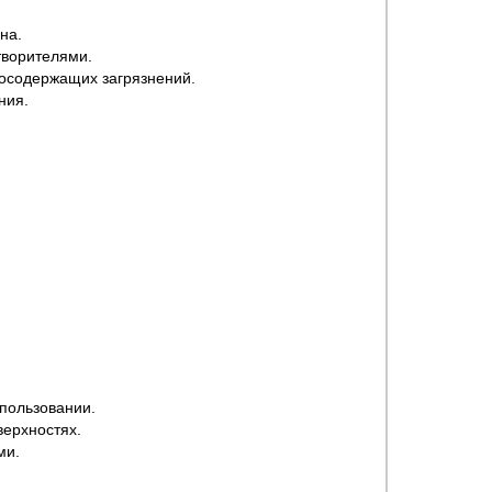
на.
творителями.
осодержащих загрязнений.
ния.
пользовании.
верхностях.
ми.