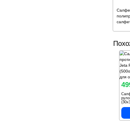
Салфет
полипр
салфет
Похо
49
Салф
руло
(30х
J-Cl
обез