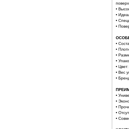
поверх
• Высо
• Идеа
• Спец
• Пове
ОСОБ
• Сост
• Плотн
• Разм
• Упак
• Цвет:
• Вес у
• Брен
ПРЕИ
• Унив
• Экон
• Проч
• Отсу
• Совм