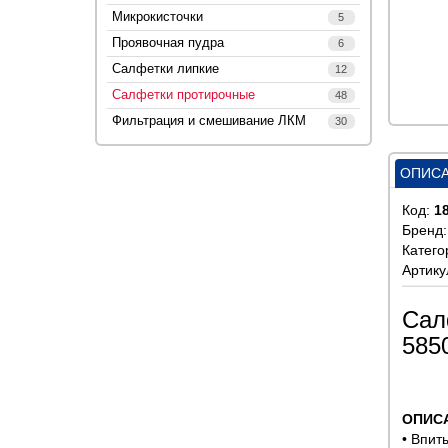
Микрокисточки
5
Проявочная пудра
6
Салфетки липкие
12
Салфетки протирочные
48
Фильтрация и смешивание ЛКМ
30
ОПИС
Код:
1
Бренд
Катего
Артику
Сал
585
ОПИС
• Впит