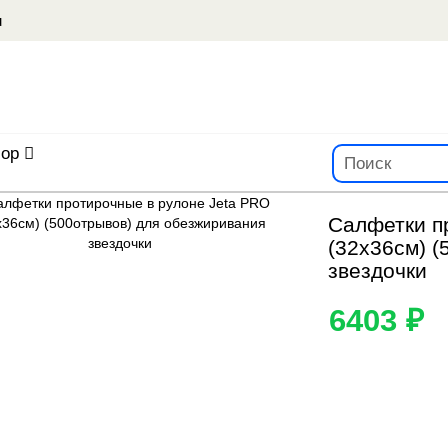
u
ор
Салфетки п
(32х36см) 
звездочки
6403 ₽