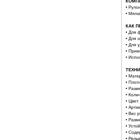
КОМП
• Руло
• Мягк
КАК П
• Для 
• Для 
• Для 
• Прим
• Испо
ТЕХНИ
• Мате
• Плотн
• Разм
• Коли
• Цвет:
• Арти
• Вес р
• Разм
• Усто
• Соде
• Рель