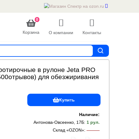
0
Корзина
О компании
Контакты
ротирочные в рулоне Jeta PRO
(500отрывов) для обезжиривания
Купить
Наличие:
Антонова-Овсеенко, 17Б
:
1 рул.
Склад «OZON»
:
———