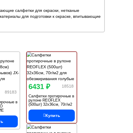
вающие салфетки для окраски, нетканые
атериалы для подготовки к окраске, впитывающие
6431 ₽
18518
89183
Салфетки протирочные в
рулоне REOFLEX
ирочные в
(500шт) 32х36см, 70г/м2
RO
для обезжиривания
ИЕ
голубые
X-70
Купить
 обезжир
ть