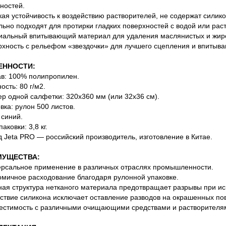
ностей.
кая устойчивость к воздействию растворителей, не содержат силико
льно подходят для протирки гладких поверхностей с водой или рас
иальный впитывающий материал для удаления маслянистых и жир
рхность с рельефом «звездочки» для лучшего сцепления и впитыва
ЕННОСТИ:
ав: 100% полипропилен.
ость: 80 г/м2.
ер одной салфетки: 320х360 мм (или 32х36 см).
овка: рулон 500 листов.
 синий.
паковки: 3,8 кг.
д Jeta PRO — российский производитель, изготовление в Китае.
МУЩЕСТВА:
ерсальное применение в различных отраслях промышленности.
омичное расходование благодаря рулонной упаковке.
ная структура нетканого материала предотвращает разрывы при ис
тствие силикона исключает оставление разводов на окрашенных по
естимость с различными очищающими средствами и растворителя