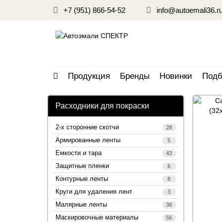
+7 (951) 866-54-52
info@autoemali36.r
Продукция
Бренды
Новинки
Подб
Расходники для покраски
2-х сторонние скотчи
28
Армированные ленты
5
Емкости и тара
43
Защитные пленки
6
Контурные ленты
8
Круги для удаления лент
3
Малярные ленты
38
Маскировочные материалы
56