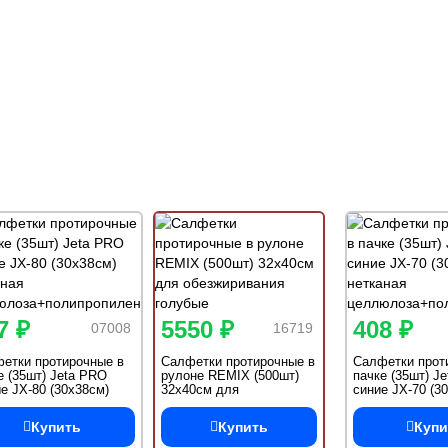
7 ₽
5550 ₽
408 ₽
07008
16719
етки протирочные в
Салфетки протирочные в
Салфетки прот
е (35шт) Jeta PRO
рулоне REMIX (500шт)
пачке (35шт) J
е JX-80 (30x38см)
32х40см для
синие JX-70 (3
аная
обезжиривания голубые
нетканая
юлоза+полипропилен
целлюлоза+по
Купить
Купить
Купи