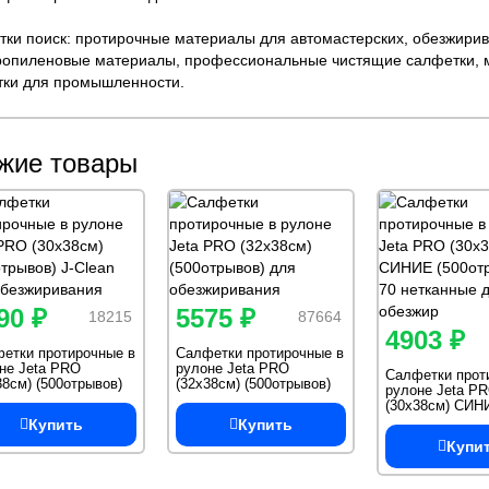
ки поиск: протирочные материалы для автомастерских, обезжири
опиленовые материалы, профессиональные чистящие салфетки, м
ки для промышленности.
жие товары
90 ₽
5575 ₽
18215
87664
4903 ₽
етки протирочные в
Салфетки протирочные в
не Jeta PRO
рулоне Jeta PRO
Салфетки прот
38см) (500отрывов)
(32х38см) (500отрывов)
рулоне Jeta P
ean для
для обезжиривания
(30х38см) СИН
жиривания
(500отрывов) J
Купить
Купить
нетканные для
Купи