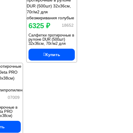
6325 ₽
18652
Салфетки протирочные в
рулоне DUR (500шт)
32х36см, 70г/м2 для
обезжиривания голубые
Купить
07009
ирочные в
eta PRO
0x38см)
липропилен
ть