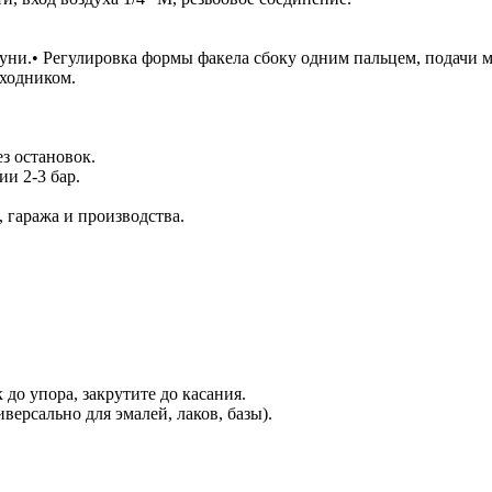
туни.• Регулировка формы факела сбоку одним пальцем, подачи м
еходником.
з остановок.
и 2-3 бар.
 гаража и производства.
до упора, закрутите до касания.
версально для эмалей, лаков, базы).