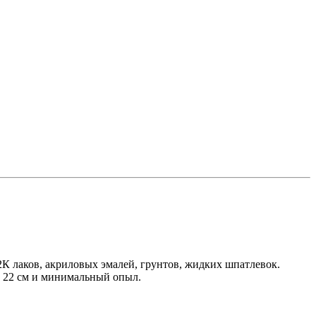
 2К лаков, акриловых эмалей, грунтов, жидких шпатлевок.
а 22 см и минимальный опыл.