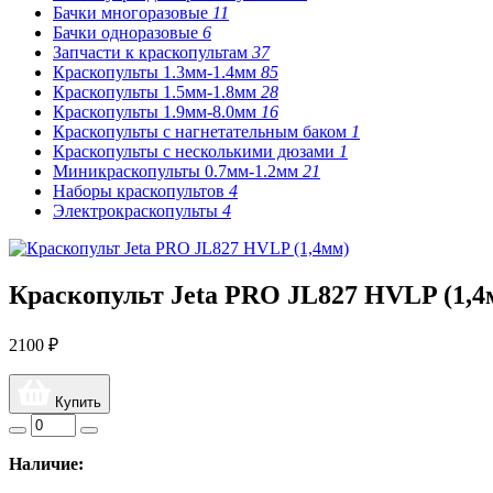
Бачки многоразовые
11
Бачки одноразовые
6
Запчасти к краскопультам
37
Краскопульты 1.3мм-1.4мм
85
Краскопульты 1.5мм-1.8мм
28
Краскопульты 1.9мм-8.0мм
16
Краскопульты с нагнетательным баком
1
Краскопульты с несколькими дюзами
1
Миникраскопульты 0.7мм-1.2мм
21
Наборы краскопультов
4
Электрокраскопульты
4
Краскопульт Jeta PRO JL827 HVLP (1,4
2100 ₽
Купить
Наличие: