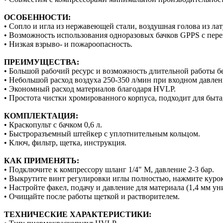
ОСОБЕННОСТИ:
• Сопло и игла из нержавеющей стали, воздушная голова из ла
• Возможность использования одноразовых бачков GPPS с пер
• Низкая взрыво- и пожароопасность.
ПРЕИМУЩЕСТВА:
• Большой рабочий ресурс и возможность длительной работы бе
• Небольшой расход воздуха 250-350 л/мин при входном давлени
• Экономный расход материалов благодаря HVLP.
• Простота чистки хромированного корпуса, подходит для быта,
КОМПЛЕКТАЦИЯ:
• Краскопульт с бачком 0,6 л.
• Быстроразъемный штейкер с уплотнительным кольцом.
• Ключ, фильтр, щетка, инструкция.
КАК ПРИМЕНЯТЬ:
• Подключите к компрессору шланг 1/4" М, давление 2-3 бар.
• Выкрутите винт регулировки иглы полностью, нажмите курок 
• Настройте факел, подачу и давление для материала (1,4 мм уни
• Очищайте после работы щеткой и растворителем.
ТЕХНИЧЕСКИЕ ХАРАКТЕРИСТИКИ: