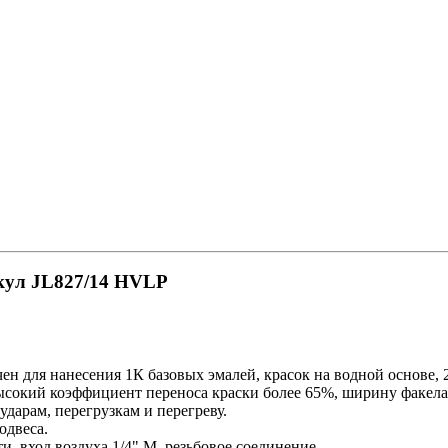
икул JL827/14 HVLP
чен для нанесения 1К базовых эмалей, красок на водной основе,
высокий коэффициент переноса краски более 65%, ширину факел
дарам, перегрузкам и перегреву.
одвеса.
 вход воздуха 1/4" М, резьбовое соединение.