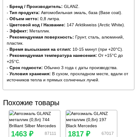
-
Бренд / Производитель:
GLANZ.
-
Тип продукта:
Автомобильная эмаль, база (Base coat).
-
Объем нетто:
0,8 литра.
-
Цветовой код / Название:
147 Arktikweiss (Arctic White).
-
Эффект:
Металлик.
-
Рекомендуемая поверхность:
Грунт, сталь, алюминий,
пластик.
-
Время высыхания на отлип:
10-15 минут (при +20°C).
-
Рекомендуемая температура нанесения:
От +15°C до
+25°C.
-
Срок годности:
Обычно 3 года с даты производства.
-
Условия хранения:
В сухом, прохладном месте, вдали от
источников тепла и прямых солнечных лучей.
Похожие товары
1463 ₽
1817 ₽
87111
67017