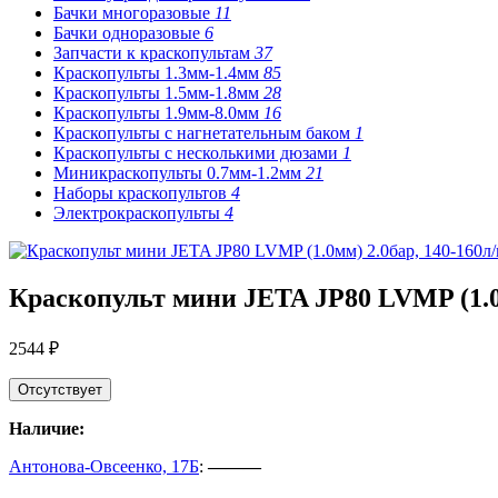
Бачки многоразовые
11
Бачки одноразовые
6
Запчасти к краскопультам
37
Краскопульты 1.3мм-1.4мм
85
Краскопульты 1.5мм-1.8мм
28
Краскопульты 1.9мм-8.0мм
16
Краскопульты с нагнетательным баком
1
Краскопульты с несколькими дюзами
1
Миникраскопульты 0.7мм-1.2мм
21
Наборы краскопультов
4
Электрокраскопульты
4
Краскопульт мини JETA JP80 LVMP (1.0м
2544 ₽
Отсутствует
Наличие:
Антонова-Овсеенко, 17Б
:
———