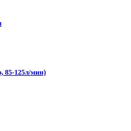
м
, 85-125л/мин)