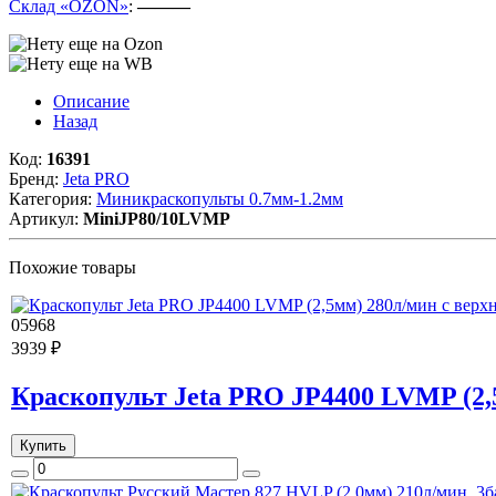
Склад «OZON»
:
———
Описание
Назад
Код:
16391
Бренд:
Jeta PRO
Категория:
Миникраскопульты 0.7мм-1.2мм
Артикул:
MiniJP80/10LVMP
Похожие товары
05968
3939 ₽
Краскопульт Jeta PRO JP4400 LVMP (2,
Купить