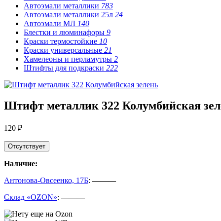
Автоэмали металлики
783
Автоэмали металлики 25л
24
Автоэмали МЛ
140
Блестки и люминафоры
9
Краски термостойкие
10
Краски универсальные
21
Хамелеоны и перламутры
2
Штифты для подкраски
222
Штифт металлик 322 Колумбийская зел
120 ₽
Отсутствует
Наличие:
Антонова-Овсеенко, 17Б
:
———
Склад «OZON»
:
———