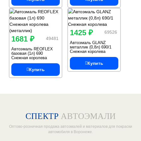
1425 ₽
69526
1681 ₽
49481
Автоэмаль GLANZ
металлик (0,8л) 690/1
Автоэмаль REOFLEX
Снежная королева
базовая (1л) 690
Снежная королева
(металлик)
Купить
Купить
СПЕКТР
АВТОЭМАЛИ
Оптово-розничная продажа автоэмалей и материалов для покраски
автомобиля в Воронеже.