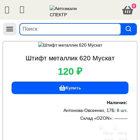
0
Навигация
Штифт металлик 620 Мускат
120 ₽
Купить
Наличие:
Антонова-Овсеенко, 17Б
:
6 шт.
Склад «OZON»
:
———