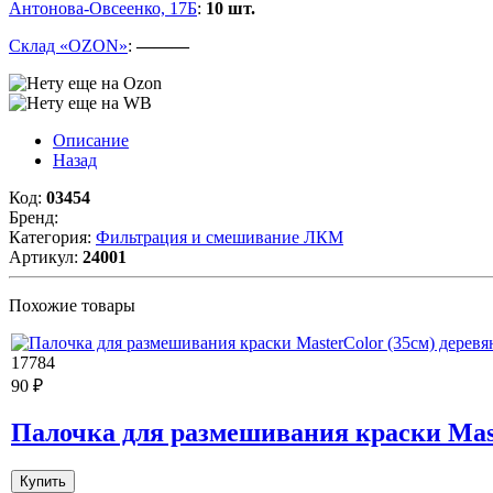
Антонова-Овсеенко, 17Б
:
10 шт.
Склад «OZON»
:
———
Описание
Назад
Код:
03454
Бренд:
Категория:
Фильтрация и смешивание ЛКМ
Артикул:
24001
Похожие товары
17784
90 ₽
Палочка для размешивания краски Mast
Купить