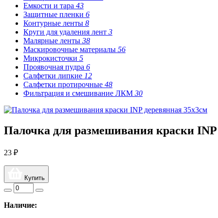
Емкости и тара
43
Защитные пленки
6
Контурные ленты
8
Круги для удаления лент
3
Малярные ленты
38
Маскировочные материалы
56
Микрокисточки
5
Проявочная пудра
6
Салфетки липкие
12
Салфетки протирочные
48
Фильтрация и смешивание ЛКМ
30
Палочка для размешивания краски INP
23 ₽
Купить
Наличие: