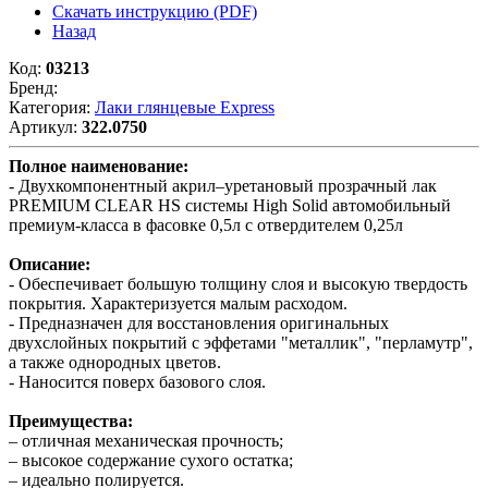
Скачать инструкцию (PDF)
Назад
Код:
03213
Бренд:
Категория:
Лаки глянцевые Express
Артикул:
322.0750
Полное наименование:
- Двухкомпонентный акрил–уретановый прозрачный лак
PREMIUM CLEAR HS системы High Solid автомобильный
премиум-класса в фасовке 0,5л с отвердителем 0,25л
Описание:
- Обеспечивает большую толщину слоя и высокую твердость
покрытия. Характеризуется малым расходом.
- Предназначен для восстановления оригинальных
двухслойных покрытий с эффетами "металлик", "перламутр",
а также однородных цветов.
- Наносится поверх базового слоя.
Преимущества:
– отличная механическая прочность;
– высокое содержание сухого остатка;
– идеально полируется.