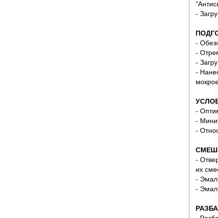
"Антис
- Загр
ПОДГ
- Обез
- Отре
- Загр
- Нане
мокрое
УСЛОВ
- Опти
- Мини
- Отно
СМЕШ
- Отве
их сме
- Эмал
- Эмал
РАЗБА