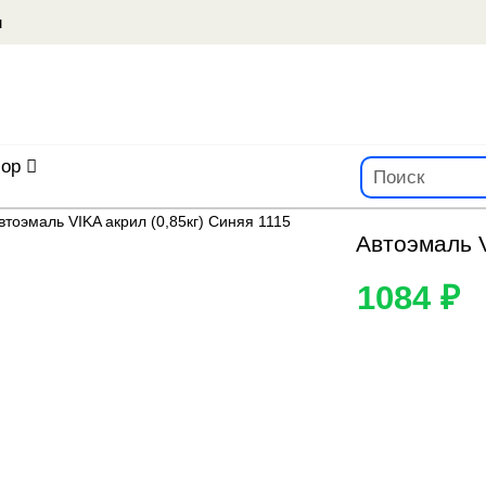
u
ор
Автоэмаль V
1084 ₽