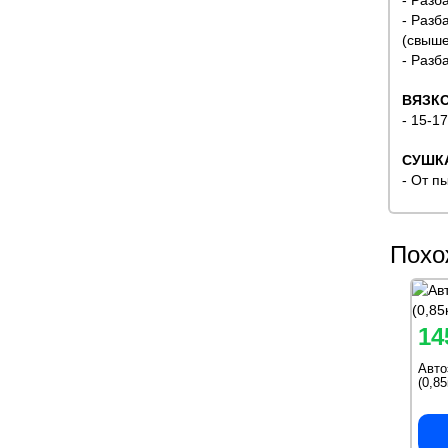
- Разб
- Разб
(свыш
- Разб
ВЯЗКО
- 15-1
СУШК
- От п
Похо
14
Авто
(0,8