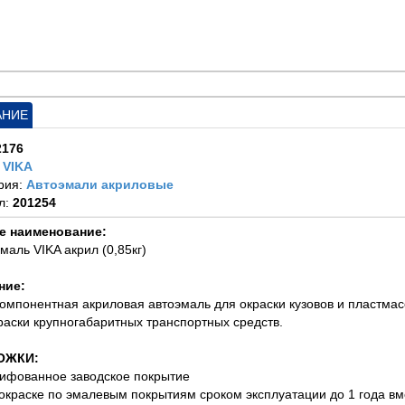
АНИЕ
2176
:
VIKA
рия:
Автоэмали акриловые
л:
201254
е наименование:
эмаль VIKA акрил (0,85кг)
ние:
компонентная акриловая автоэмаль для окраски кузовов и пластма
раски крупногабаритных транспортных средств.
ОЖКИ:
ифованное заводское покрытие
 окраске по эмалевым покрытиям сроком эксплуатации до 1 года 