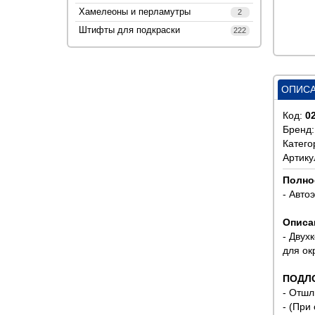
Хамелеоны и перламутры
2
Штифты для подкраски
222
ОПИС
Код:
0
Бренд
Катего
Артику
Полно
- Авто
Описа
- Двух
для ок
ПОДЛ
- Отшл
- (При