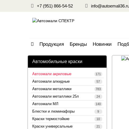
+7 (951) 866-54-52
info@autoemali36.r
Продукция
Бренды
Новинки
Подб
Автомобильные краски
Автоэмали акриловые
171
Автоэмали алкидные
57
Автоэмали металлики
783
Автоэмали металлики 25л
24
Автоэмали МЛ
140
Блестки и люминафоры
9
Краски термостойкие
10
Краски универсальные
21