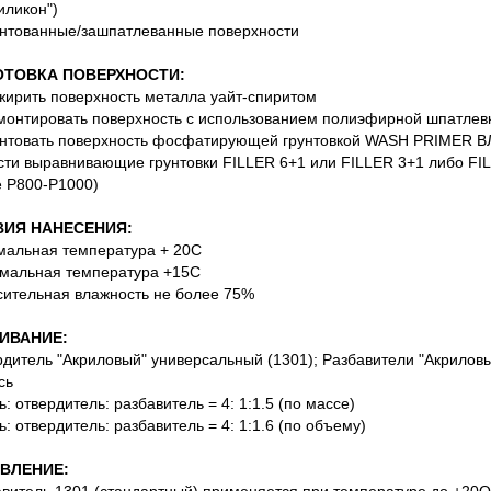
иликон")
унтованные/зашпатлеванные поверхности
ОТОВКА ПОВЕРХНОСТИ:
жирить поверхность металла уайт-спиритом
монтировать поверхность с использованием полиэфирной шпатлев
унтовать поверхность фосфатирующей грунтовкой WASH PRIMER В
сти выравнивающие грунтовки FILLER 6+1 или FILLER 3+1 либо 
 Р800-Р1000)
ИЯ НАНЕСЕНИЯ:
мальная температура + 20С
мальная температура +15С
сительная влажность не более 75%
ИВАНИЕ:
рдитель "Акриловый" универсальный (1301); Разбавители "Акрилов
сь
ь: отвердитель: разбавитель = 4: 1:1.5 (по массе)
ь: отвердитель: разбавитель = 4: 1:1.6 (по объему)
ВЛЕНИЕ: