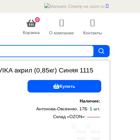
0
Корзина
О компании
Контакты
IKA акрил (0,85кг) Синяя 1115
Купить
Наличие:
Антонова-Овсеенко, 17Б
:
1 шт.
Склад «OZON»
:
———