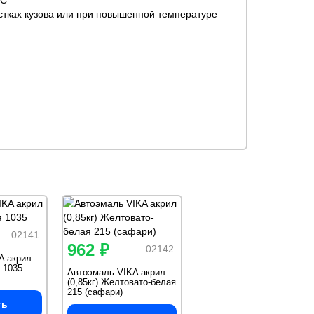
ОС
стках кузова или при повышенной температуре
02141
962 ₽
02142
A акрил
 1035
Автоэмаль VIKA акрил
(0,85кг) Желтовато-белая
215 (сафари)
ть