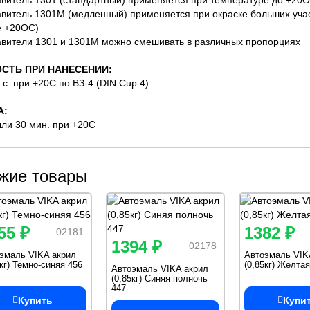
авитель 1301 (стандартный) применяется при температуре до +20
авитель 1301М (медленный) применяется при окраске больших уча
е +20ОС)
авители 1301 и 1301М можно смешивать в различных пропорциях
СТЬ ПРИ НАНЕСЕНИИ:
7 с. при +20С по ВЗ-4 (DIN Cup 4)
А:
ыли 30 мин. при +20С
жие товары
55 ₽
1382 ₽
02181
1394 ₽
02178
эмаль VIKA акрил
Автоэмаль VIK
5кг) Темно-синяя 456
(0,85кг) Желтая
Автоэмаль VIKA акрил
(0,85кг) Синяя полночь
447
Купить
Купи