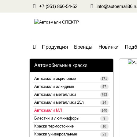
+7 (951) 866-54-52
info@autoemali36.r
Продукция
Бренды
Новинки
Подб
Автомобильные краски
Автоэмали акриловые
171
Автоэмали алкидные
57
Автоэмали металлики
783
Автоэмали металлики 25л
24
Автоэмали МЛ
140
Блестки и люминафоры
9
Краски термостойкие
10
Краски универсальные
21