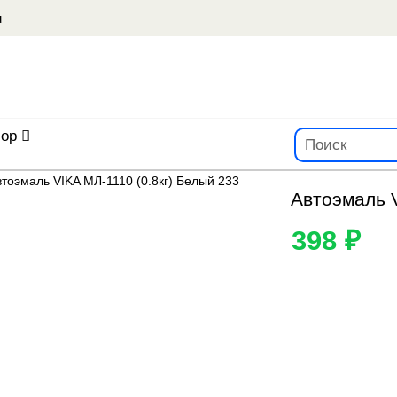
u
ор
Автоэмаль V
398 ₽