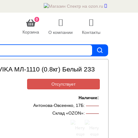
0
Корзина
О компании
Контакты
IKA МЛ-1110 (0.8кг) Белый 233
Отсутствует
Наличие:
Антонова-Овсеенко, 17Б
:
———
Склад «OZON»
:
———