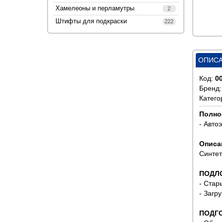
Хамелеоны и перламутры
2
Штифты для подкраски
222
ОПИС
Код:
0
Бренд
Катего
Полно
- Авто
Описа
Синтет
ПОДЛ
- Стар
- Загр
ПОДГ