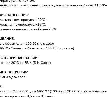
жирить уайт-спиритом.
необходимости – прошлифовать: сухое шлифование бумагой Р360
ИЯ НАНЕСЕНИЯ:
мальная температура + 20°С.
мальная температура +15°С.
сительная влажность не более 75 %
ИВАНИЕ:
ь:разбавитель = 100:30 (по массе)
МЛ-12 - Эмаль:разбавитель = 100:25 (по массе)
СТЬ ПРИ НАНЕСЕНИИ:
 с. при 20°С по ВЗ-4 (DIN Cup 4)
ИНА ПОКРЫТИЯ:
0 мкм в два слоя
А:
м сушки (130±2)°С, для МЛ-197 (100±2)°С (80±2)°С с катализатором
ажная прочность 0,5 часа 0,5 часа