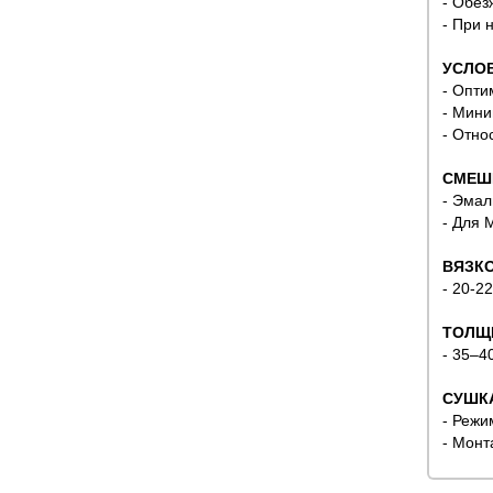
- Обез
- При 
УСЛОВ
- Опти
- Мини
- Отно
СМЕШ
- Эмал
- Для 
ВЯЗКО
- 20-22
ТОЛЩ
- 35–4
СУШК
- Режи
- Монт