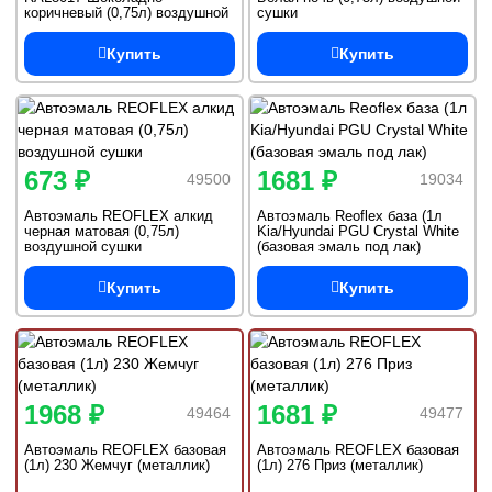
коричневый (0,75л) воздушной
сушки
сушки
Купить
Купить
673 ₽
1681 ₽
49500
19034
Автоэмаль REOFLEX алкид
Автоэмаль Reoflex база (1л
черная матовая (0,75л)
Kia/Hyundai PGU Crystal White
воздушной сушки
(базовая эмаль под лак)
Купить
Купить
1968 ₽
1681 ₽
49464
49477
Автоэмаль REOFLEX базовая
Автоэмаль REOFLEX базовая
(1л) 230 Жемчуг (металлик)
(1л) 276 Приз (металлик)