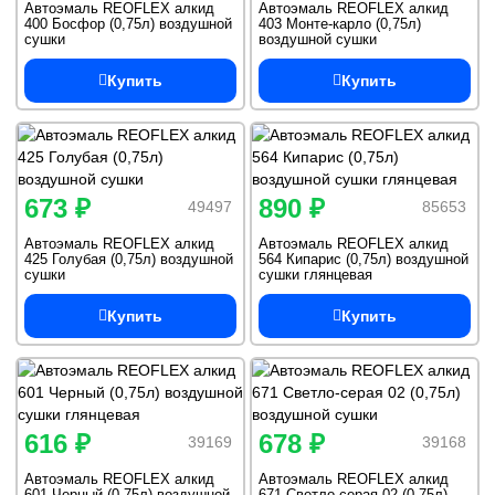
Автоэмаль REOFLEX алкид
Автоэмаль REOFLEX алкид
400 Босфор (0,75л) воздушной
403 Монте-карло (0,75л)
сушки
воздушной сушки
Купить
Купить
673 ₽
890 ₽
49497
85653
Автоэмаль REOFLEX алкид
Автоэмаль REOFLEX алкид
425 Голубая (0,75л) воздушной
564 Кипарис (0,75л) воздушной
сушки
сушки глянцевая
Купить
Купить
616 ₽
678 ₽
39169
39168
Автоэмаль REOFLEX алкид
Автоэмаль REOFLEX алкид
601 Черный (0,75л) воздушной
671 Светло-серая 02 (0,75л)