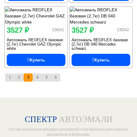
3527 ₽
3527 ₽
19041
19042
Автоэмаль REOFLEX базовая
Автоэмаль REOFLEX базовая
(2,7кг) Chevrolet GAZ Olympic
(2,7кг) DB 040 Mercedes
white
schwarz
Купить
Купить
1
2
3
4
5
6
СПЕКТР
АВТОЭМАЛИ
Оптово-розничная продажа автоэмалей и материалов для покраски
автомобиля в Воронеже.