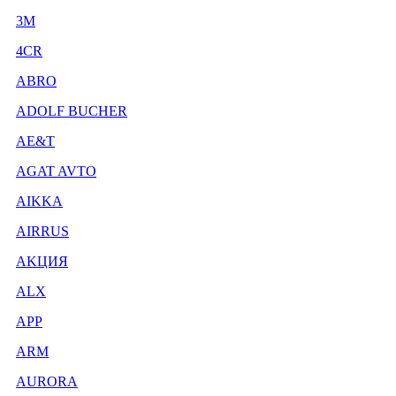
3М
4CR
ABRO
ADOLF BUCHER
AE&T
AGAT AVTO
AIKKA
AIRRUS
AKЦИЯ
ALX
APP
ARM
AURORA