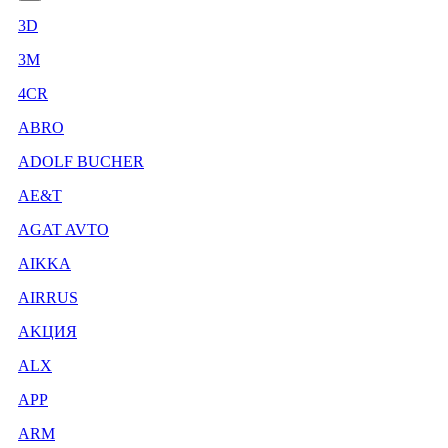
3D
3М
4CR
ABRO
ADOLF BUCHER
AE&T
AGAT AVTO
AIKKA
AIRRUS
AKЦИЯ
ALX
APP
ARM