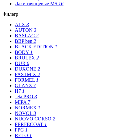
Лаки глянцевые MS
16
Фильтр
ALX
3
AUTON
3
BASLAC
2
BBP ben
2
BLACK EDITION
1
BODY
1
BRULEX
2
DUR
6
DUXONE
2
FASTMIX
2
FORMEL
1
GLANZ
7
H7
1
Jeta PRO
3
MIPA
7
NORMEX
1
NOVOL
3
NUOVO CORSO
2
PERFECOAT
1
PPG
1
RELO
1