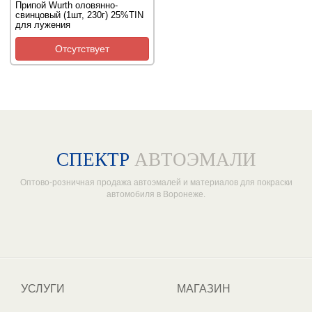
Припой Wurth оловянно-
свинцовый (1шт, 230г) 25%TIN
для лужения
Отсутствует
СПЕКТР
АВТОЭМАЛИ
Оптово-розничная продажа автоэмалей и материалов для покраски
автомобиля в Воронеже.
Один из крупнейших
поставщиков автоэмалей в России
УСЛУГИ
МАГАЗИН