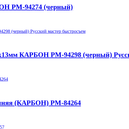
БОН РМ-94274 (черный)
 8х13мм КАРБОН РМ-94298 (черный) Русс
ренняя (КАРБОН) РМ-84264