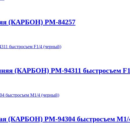
жняя (КАРБОН) РМ-84257
ренняя (КАРБОН) РМ-94311 быстросъем F1
жная (КАРБОН) РМ-94304 быстросъем M1/