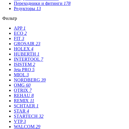
Переходники и фитинги
178
Редукторы
13
Фильтр
APP
1
ECO
2
FIT
3
GROSAIR
23
HOLEX
4
HUBERTH
1
INTERTOOL
7
ISISTEM
2
Jeta PRO
5
MIOL
3
NORDBERG
39
OMG
60
OTRIX
7
REHAU
8
REMIX
11
SCHTAER
1
STAR
4
STARTECH
32
VTP
3
WALCOM
29