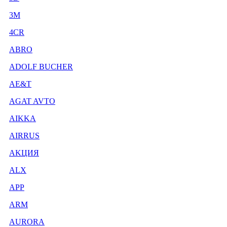
3М
4CR
ABRO
ADOLF BUCHER
AE&T
AGAT AVTO
AIKKA
AIRRUS
AKЦИЯ
ALX
APP
ARM
AURORA