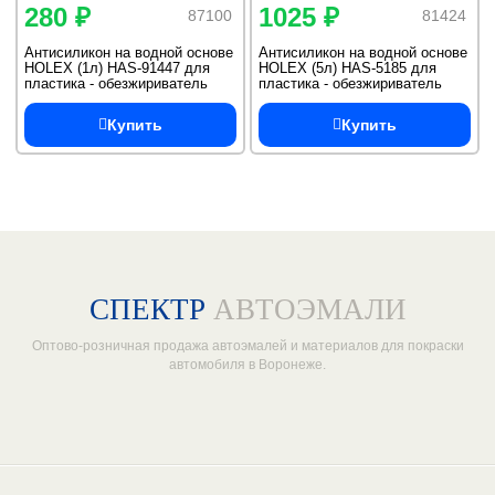
280 ₽
1025 ₽
87100
81424
Антисиликон на водной основе
Антисиликон на водной основе
HOLEX (1л) HAS-91447 для
HOLEX (5л) HAS-5185 для
пластика - обезжириватель
пластика - обезжириватель
антистатический
антистатический
Купить
Купить
СПЕКТР
АВТОЭМАЛИ
Оптово-розничная продажа автоэмалей и материалов для покраски
автомобиля в Воронеже.
Один из крупнейших
поставщиков автоэмалей в России