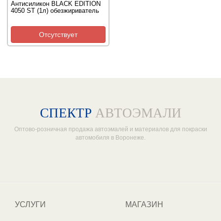
Антисиликон BLACK EDITION
4050 ST (1л) обезжириватель
Отсутствует
СПЕКТР
АВТОЭМАЛИ
Оптово-розничная продажа автоэмалей и материалов для покраски
автомобиля в Воронеже.
Один из крупнейших
поставщиков автоэмалей в России
УСЛУГИ
МАГАЗИН