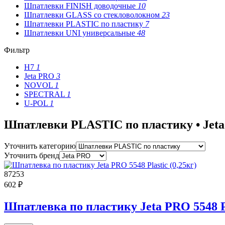
Шпатлевки FINISH доводочные
10
Шпатлевки GLASS со стекловолокном
23
Шпатлевки PLASTIC по пластику
7
Шпатлевки UNI универсальные
48
Фильтр
H7
1
Jeta PRO
3
NOVOL
1
SPECTRAL
1
U-POL
1
Шпатлевки PLASTIC по пластику • Jet
Уточнить категорию
Уточнить бренд
87253
602 ₽
Шпатлевка по пластику Jeta PRO 5548 Pl