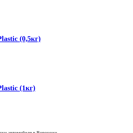
astic (0,5кг)
astic (1кг)
ски автомобиля в Воронеже.