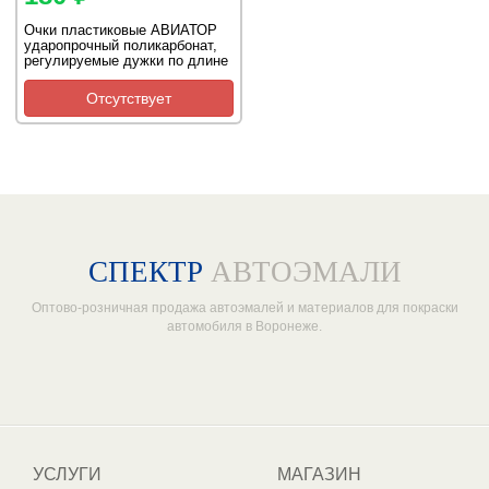
Очки пластиковые АВИАТОР
ударопрочный поликарбонат,
регулируемые дужки по длине
и наклону
Отсутствует
СПЕКТР
АВТОЭМАЛИ
Оптово-розничная продажа автоэмалей и материалов для покраски
автомобиля в Воронеже.
Один из крупнейших
поставщиков автоэмалей в России
УСЛУГИ
МАГАЗИН