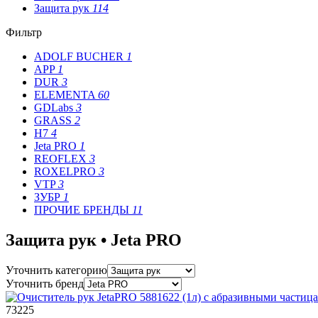
Защита рук
114
Фильтр
ADOLF BUCHER
1
APP
1
DUR
3
ELEMENTA
60
GDLabs
3
GRASS
2
H7
4
Jeta PRO
1
REOFLEX
3
ROXELPRO
3
VTP
3
ЗУБР
1
ПРОЧИЕ БРЕНДЫ
11
Защита рук • Jeta PRO
Уточнить категорию
Уточнить бренд
73225