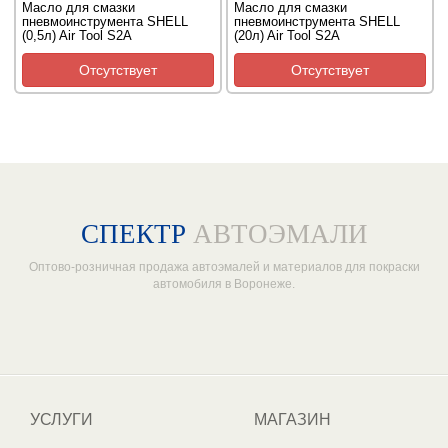
Масло для смазки
Масло для смазки
пневмоинструмента SHELL
пневмоинструмента SHELL
(0,5л) Air Tool S2A
(20л) Air Tool S2A
Отсутствует
Отсутствует
СПЕКТР
АВТОЭМАЛИ
Оптово-розничная продажа автоэмалей и материалов для покраски
автомобиля в Воронеже.
Один из крупнейших
поставщиков автоэмалей в России
УСЛУГИ
МАГАЗИН