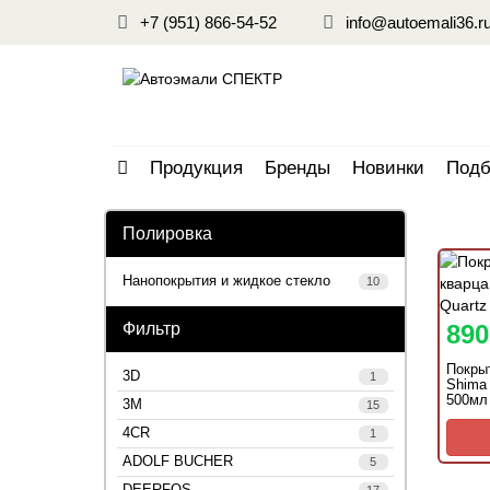
+7 (951) 866-54-52
info@autoemali36.r
Продукция
Бренды
Новинки
Подб
Полировка
Нанопокрытия и жидкое стекло
10
Фильтр
890
Покрыт
3D
1
Shima 
500мл
3М
15
4CR
1
ADOLF BUCHER
5
DEERFOS