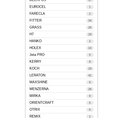
17
EUROCEL
1
FARECLA
2
FITTER
34
GRASS
26
H7
18
HANKO
2
HOLEX
14
Jeta PRO
5
KERRY
8
KOCH
19
LERATON
41
MAXSHINE
9
MENZERNA
28
MIRKA
9
ORIENTCRAFT
5
OTRIX
6
REMIX
1