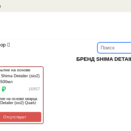
u
ор
БРЕНД SHIMA DETAI
 ₽
16957
ие на основе кварца
Detailer (sio2) Quartz
Отсутствует