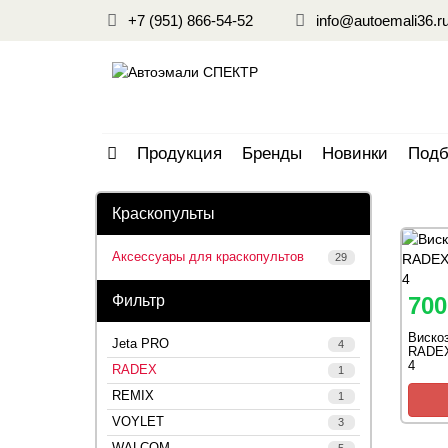
+7 (951) 866-54-52
info@autoemali36.r
Продукция
Бренды
Новинки
Подб
Краскопульты
Аксессуары для краскопультов
29
Фильтр
700
Виско
Jeta PRO
4
RADEX
4
RADEX
1
REMIX
1
VOYLET
3
WALCOM