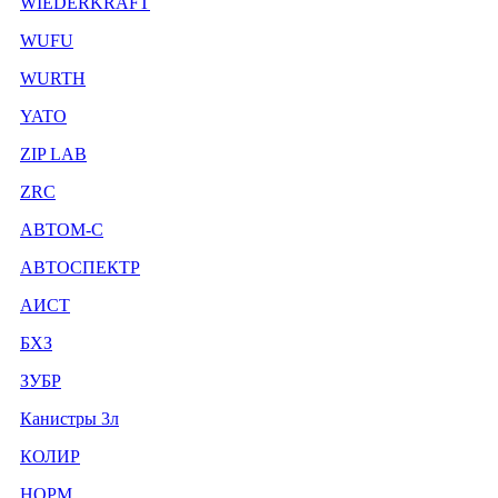
WIEDERKRAFT
WUFU
WURTH
YATO
ZIP LAB
ZRC
АВТОМ-С
АВТОСПЕКТР
АИСТ
БХЗ
ЗУБР
Канистры 3л
КОЛИР
НОРМ