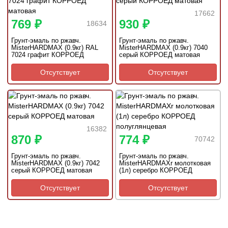
17662
769 ₽
930 ₽
18634
Грунт-эмаль по ржавч.
Грунт-эмаль по ржавч.
MisterHARDMAX (0.9кг) RAL
MisterHARDMAX (0.9кг) 7040
7024 графит КОРРОЕД
серый КОРРОЕД матовая
матовая
Отсутствует
Отсутствует
16382
870 ₽
774 ₽
70742
Грунт-эмаль по ржавч.
Грунт-эмаль по ржавч.
MisterHARDMAX (0.9кг) 7042
MisterHARDMAXr молотковая
серый КОРРОЕД матовая
(1л) серебро КОРРОЕД
полуглянцевая
Отсутствует
Отсутствует