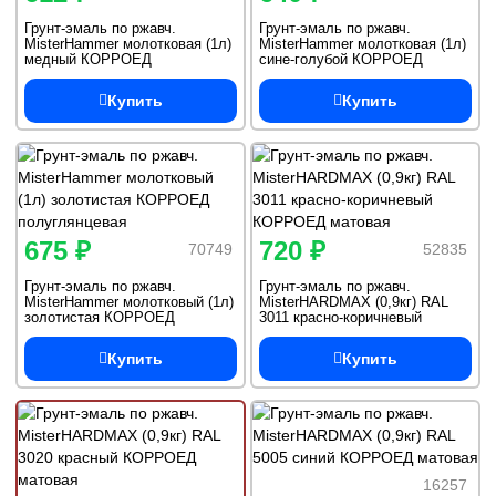
Грунт-эмаль по ржавч.
Грунт-эмаль по ржавч.
MisterHammer молотковая (1л)
MisterHammer молотковая (1л)
медный КОРРОЕД
сине-голубой КОРРОЕД
полуглянцевая
полуглянцевая
Купить
Купить
675 ₽
720 ₽
70749
52835
Грунт-эмаль по ржавч.
Грунт-эмаль по ржавч.
MisterHammer молотковый (1л)
MisterHARDMAX (0,9кг) RAL
золотистая КОРРОЕД
3011 красно-коричневый
полуглянцевая
КОРРОЕД матовая
Купить
Купить
16257