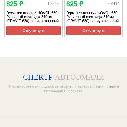
825 ₽
825 ₽
02413
02414
Герметик шовный NOVOL 630
Герметик шовный NOVOL 630
PU серый картридж 310мл
PU черный картридж 310мл
(GRAVIT 630) полиуретановый
(GRAVIT 630) полиуретановый
НОВОЛ
НОВОЛ
Отсутствует
Отсутствует
СПЕКТР
АВТОЭМАЛИ
Оптово-розничная продажа автоэмалей и материалов для покраски
автомобиля в Воронеже.
Один из крупнейших
поставщиков автоэмалей в России