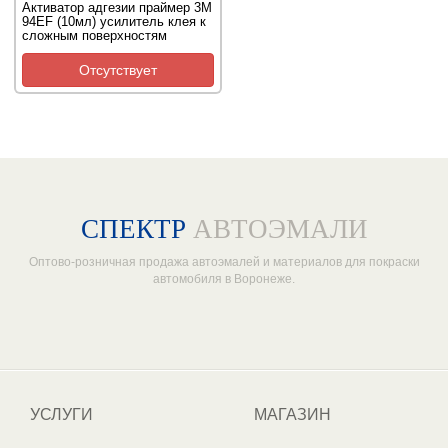
Активатор адгезии праймер 3M
94EF (10мл) усилитель клея к
сложным поверхностям
Отсутствует
СПЕКТР
АВТОЭМАЛИ
Оптово-розничная продажа автоэмалей и материалов для покраски
автомобиля в Воронеже.
Один из крупнейших
поставщиков автоэмалей в России
УСЛУГИ
МАГАЗИН