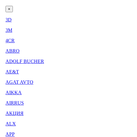
×
3D
3М
4CR
ABRO
ADOLF BUCHER
AE&T
AGAT AVTO
AIKKA
AIRRUS
AKЦИЯ
ALX
APP