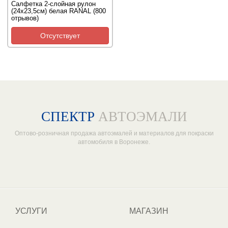
Салфетка 2-слойная рулон
(24х23,5см) белая RANAL (800
отрывов)
Отсутствует
СПЕКТР
АВТОЭМАЛИ
Оптово-розничная продажа автоэмалей и материалов для покраски
автомобиля в Воронеже.
Один из крупнейших
поставщиков автоэмалей в России
УСЛУГИ
МАГАЗИН