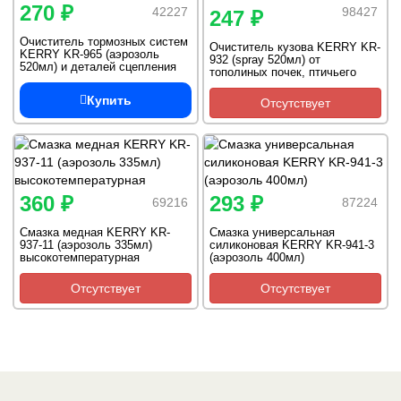
270 ₽
42227
98427
247 ₽
Очиститель тормозных систем
Очиститель кузова KERRY KR-
KERRY KR-965 (аэрозоль
932 (spray 520мл) от
520мл) и деталей сцепления
тополиных почек, птичьего
помета и следов насекомых
Купить
Отсутствует
360 ₽
293 ₽
69216
87224
Смазка медная KERRY KR-
Смазка универсальная
937-11 (аэрозоль 335мл)
силиконовая KERRY KR-941-3
высокотемпературная
(аэрозоль 400мл)
Отсутствует
Отсутствует