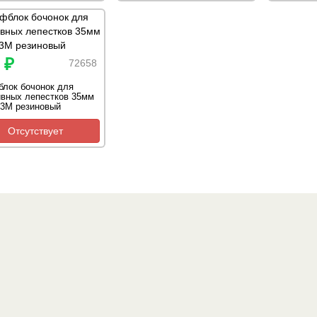
 ₽
72658
лок бочонок для
ивных лепестков 35мм
 3M резиновый
Отсутствует