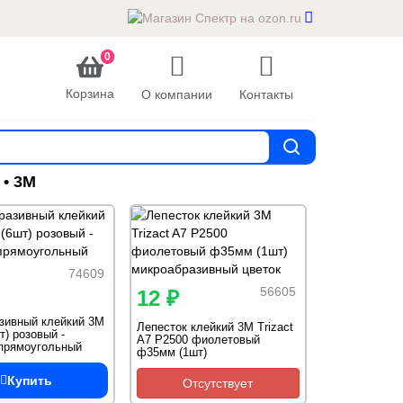
0
Корзина
О компании
Контакты
• 3М
74609
56605
12 ₽
зивный клейкий 3M
Лепесток клейкий 3М Trizact
т) розовый -
A7 Р2500 фиолетовый
 прямоугольный
ф35мм (1шт)
микроабразивный цветок
Купить
Отсутствует