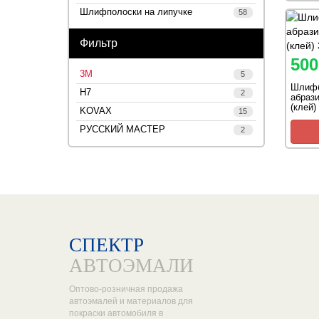
Шлифполоски на липучке
58
Фильтр
500
3М
5
Шлифб
H7
2
абраз
(клей)
KOVAX
15
РУССКИЙ МАСТЕР
2
СПЕКТР
АВТОЭМАЛИ
Оптово-розничная продажа
автоэмалей и материалов для
покраски автомобиля в