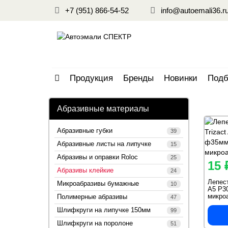
+7 (951) 866-54-52
info@autoemali36.r
Продукция
Бренды
Новинки
Подб
Абразивные материалы
Абразивные губки
39
Абразивные листы на липучке
15
Абразивы и оправки Roloc
25
15 
Абразивы клейкие
24
Лепест
Микроабразивы бумажные
10
A5 Р3
микро
Полимерные абразивы
47
Шлифкруги на липучке 150мм
99
Шлифкруги на поролоне
51