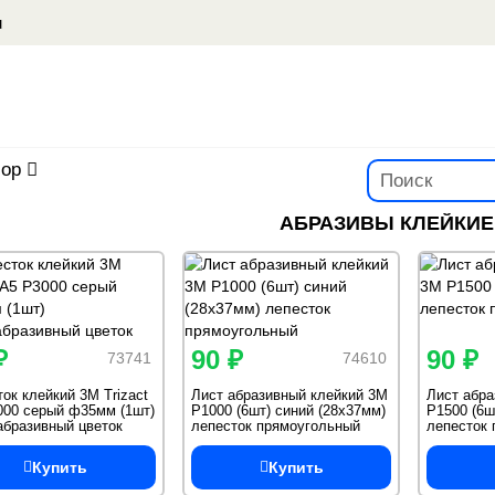
u
ор
АБРАЗИВЫ КЛЕЙКИЕ 
₽
90 ₽
90 ₽
73741
74610
ок клейкий 3М Trizact
Лист абразивный клейкий 3M
Лист абра
000 серый ф35мм (1шт)
P1000 (6шт) синий (28х37мм)
P1500 (6ш
абразивный цветок
лепесток прямоугольный
лепесток
Купить
Купить