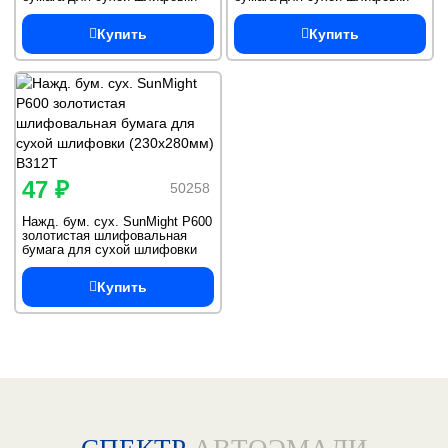
(230х280мм) B312T
(230х280мм) B312T
Купить
Купить
47 ₽
50258
Нажд. бум. сух. SunMight Р600
золотистая шлифовальная
бумага для сухой шлифовки
(230х280мм) B312T
Купить