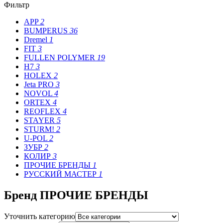
Фильтр
APP
2
BUMPERUS
36
Dremel
1
FIT
3
FULLEN POLYMER
19
H7
3
HOLEX
2
Jeta PRO
3
NOVOL
4
ORTEX
4
REOFLEX
4
STAYER
5
STURM!
2
U-POL
2
ЗУБР
2
КОЛИР
3
ПРОЧИЕ БРЕНДЫ
1
РУССКИЙ МАСТЕР
1
Бренд ПРОЧИЕ БРЕНДЫ
Уточнить категорию